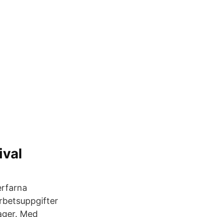
ival
erfarna
arbetsuppgifter
ager. Med