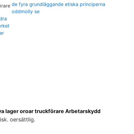
de fyra grundläggande etiska principerna
oddmolly se
dra
erket
er
a lager oroar truckförare Arbetarskydd
sk. oersättlig.