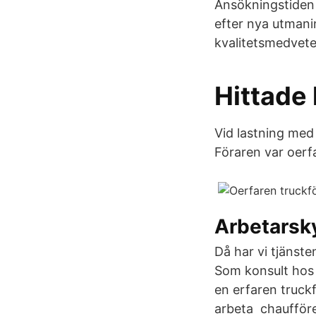
Ansökningstiden 
efter nya utmani
kvalitetsmedvete
Hittade 
Vid lastning med 
Föraren var oerf
Arbetarsk
Då har vi tjänste
Som konsult hos 
en erfaren truck
arbeta chaufföre