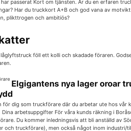
har passerat Kort om tjänsten. Är du en erfaren truc
ngar? Har du truckkort A+B och god vana av motvikt
n, plikttrogen och ambitiös?
katter
låglyftstruck föll ett kolli och skadade föraren. Gods
aren.
Elgigantens nya lager oroar t
ydd
n för dig som truckförare där du arbetar ute hos vår k
Dina arbetsuppgifter För våra kunds räkning i Borås
förare. Du kommer inledningsvis att bli anställd av S
r och truckförare), men också något inom industri/til