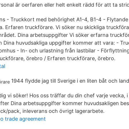
onal är oerfaren eller helt enkelt rädd för att ta strid
s - Truckkort med behörighet A1-4, B1-4 - Flytande 
a. Erfaren truckförare. Vi söker nu skickliga truckförar
ådet. Dina arbetsuppgifter Vi söker erfarna truckföra
ina huvudsakliga uppgifter kommer att vara: - Truc
mhus - In- och urlastning från lastbilar - Förflyttnin
uckförare, örebro / Erfaren truckförare, örebro.
al
1944 flydde jag till Sverige i en liten båt och la
ig vi söker! Hos oss träffar du din chef varje vecka, i
fter Dina arbetsuppgifter kommer huvudsakligen bes
ck/pack, inleverans och övrigt lagerarbete.
to trade agreement