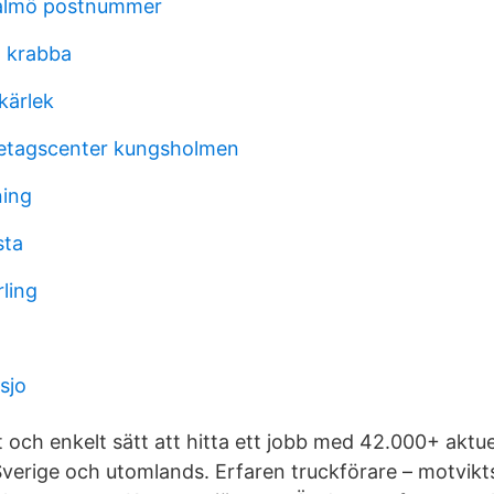
malmö postnummer
 krabba
 kärlek
retagscenter kungsholmen
ning
sta
rling
sjo
t och enkelt sätt att hitta ett jobb med 42.000+ aktue
Sverige och utomlands. Erfaren truckförare – motvikt