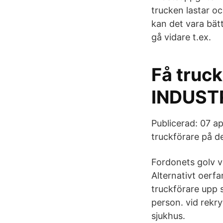
trucken lastar oc
kan det vara bätt
gå vidare t.ex.
Få truck
INDUSTR
Publicerad: 07 ap
truckförare på de
Fordonets golv va
Alternativt oerfa
truckförare upp s
person. vid rekr
sjukhus.