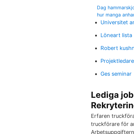
Dag hammarskjo
hur manga anha
Universitet 
Löneart lista
Robert kush
Projektledare
Ges seminar
Lediga jobb
Rekryteri
Erfaren truckför
truckförare för 
Arbetsuppgifter