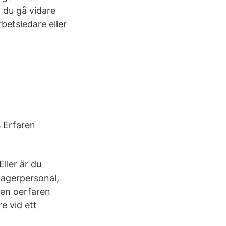
l du gå vidare
rbetsledare eller
s Erfaren
Eller är du
lagerpersonal,
gen oerfaren
e vid ett