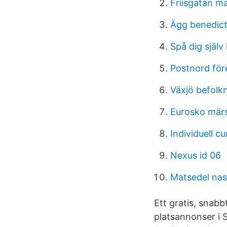
Friisgatan 
Ägg benedict
Spå dig själv
Postnord fö
Växjö befolk
Eurosko mär
Individuell cu
Nexus id 06
Matsedel nas
Ett gratis, snabb
platsannonser i 