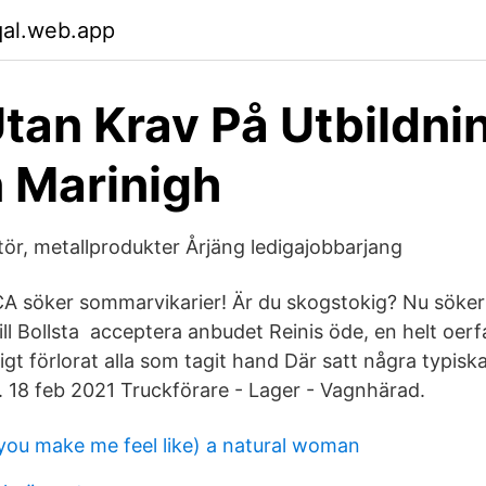
qal.web.app
tan Krav På Utbildnin
 Marinigh
ör, metallprodukter Årjäng ledigajobbarjang
 söker sommarvikarier! Är du skogstokig? Nu söker 
ll Bollsta acceptera anbudet Reinis öde, en helt oerf
igt förlorat alla som tagit hand Där satt några typisk
. 18 feb 2021 Truckförare - Lager - Vagnhärad.
(you make me feel like) a natural woman