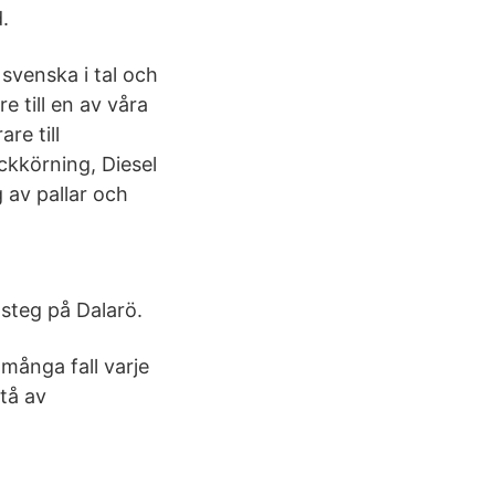
.
svenska i tal och
e till en av våra
re till
kkörning, Diesel
g av pallar och
ndsteg på Dalarö.
 många fall varje
tå av