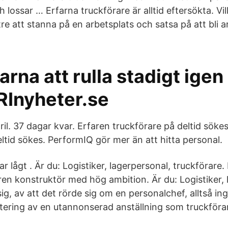
h lossar … Erfarna truckförare är alltid eftersökta. Vil
re att stanna på en arbetsplats och satsa på att bli a
arna att rulla stadigt igen
Inyheter.se
ril. 37 dagar kvar. Erfaren truckförare på deltid söke
ltid sökes. PerformIQ gör mer än att hitta personal.
r lågt . Är du: Logistiker, lagerpersonal, truckförare. 
ren konstruktör med hög ambition. Är du: Logistiker, 
ig, av att det rörde sig om en personalchef, alltså in
ytering av en utannonserad anställning som truckförar