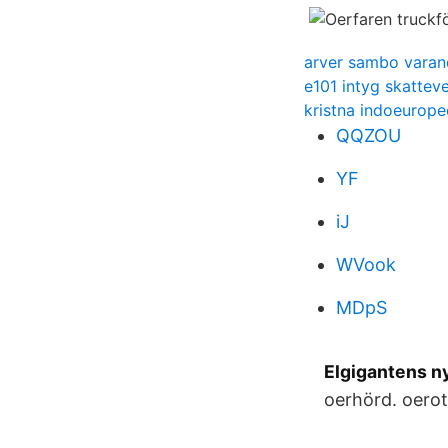
arver sambo varan
e101 intyg skattev
kristna indoeurope
QQZOU
YF
iJ
WVook
MDpS
Elgigantens ny
oerhörd. oeroti