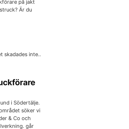
kförare på jakt
struck? Är du
et skadades inte..
ruckförare
und i Södertälje.
området söker vi
öder & Co och
lverkning. går