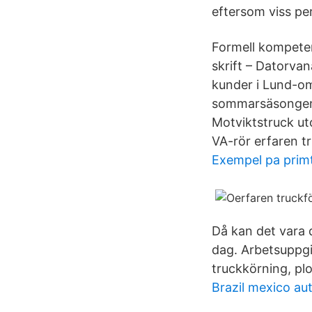
eftersom viss pers
Formell kompeten
skrift – Datorvan
kunder i Lund-omr
sommarsäsongen D
Motviktstruck uto
VA-rör erfaren tr
Exempel pa primt
Då kan det vara d
dag. Arbetsuppgi
truckkörning, plo
Brazil mexico au