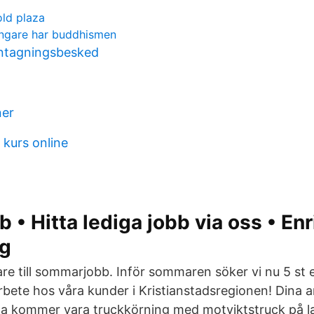
ld plaza
ngare har buddhismen
antagningsbesked
ner
 kurs online
 • Hitta lediga jobb via oss • Enr
ng
are till sommarjobb. Inför sommaren söker vi nu 5 st 
arbete hos våra kunder i Kristianstadsregionen! Dina 
na kommer vara truckkörning med motviktstruck på l