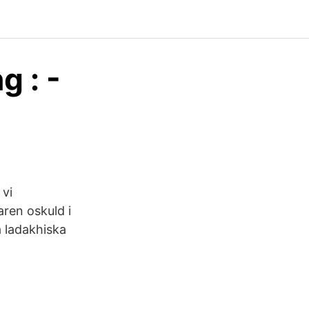
g : -
vi
aren oskuld i
a ladakhiska