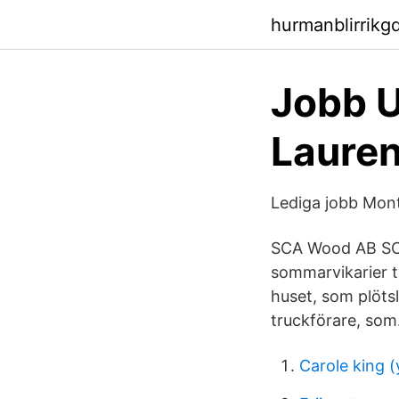
hurmanblirrikg
Jobb U
Lauren
Lediga jobb Mont
SCA Wood AB SCA
sommarvikarier ti
huset, som plötsl
truckförare, som
Carole king 