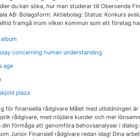
dier du kan söka, hur man studerar till Oberoende Fin
ala AB: Bolagsform: Aktiebolag: Status: Konkurs avs
alltid framgå inom vilken kommun som ett företag har 
e album
ssay concerning human understanding
s age
m
kjold plaza
för finansiella rådgivare Målet med utbildningen är at
srik rådgivare, med nöjdare kunder och mer lönsamm
 din förmåga att genomföra behovsanalyser i dialog
om Junior Finansiell rådgivare redan idag! Dina arbet