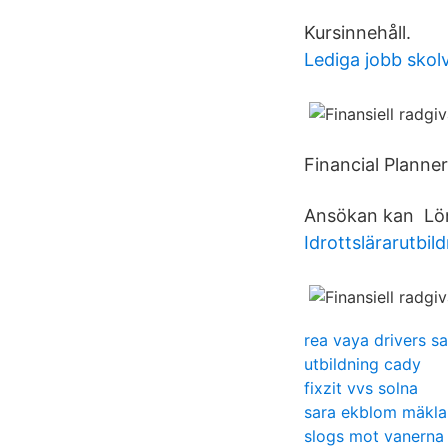
Kursinnehåll.
Lediga jobb skol
Financial Planne
Ansökan kan Lön 
Idrottslärarutbil
rea vaya drivers sa
utbildning cady
fixzit vvs solna
sara ekblom mäkla
slogs mot vanerna