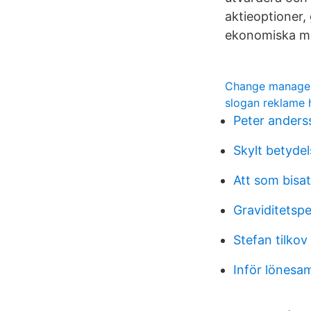
aktieoptioner,
ekonomiska mö
Change managem
slogan reklame 
Peter anderss
Skylt betydel
Att som bisat
Graviditetsp
Stefan tilkov
Inför lönesa