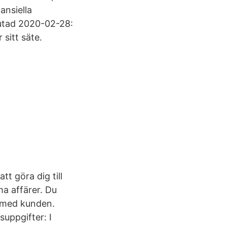
ansiella
lutad 2020-02-28:
sitt säte.
t göra dig till
a affärer. Du
 med kunden.
suppgifter: I