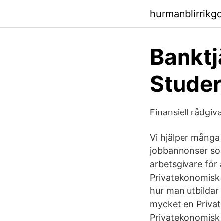
hurmanblirrikg
Banktj
Stude
Finansiell rådgiva
Vi hjälper många 
jobbannonser som
arbetsgivare för
Privatekonomisk 
hur man utbildar 
mycket en Privat
Privatekonomisk 