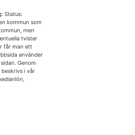
: Status:
ilken kommun som
an kommun, men
ntuella tvister
ur får man ett
webbsida använder
på sidan. Genom
eskrivs i vår
medianlön,