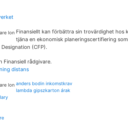
verket
Finansiellt kan förbättra sin trovärdighet hos
tjäna en ekonomisk planeringscertifiering som
r Designation (CFP).
Finansiell rådgivare.
dning distans
anders bodin inkomstkrav
lambda gipszkarton árak
lary
re