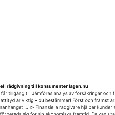
ell rådgivning till konsumenter lagen.nu
år tillgång till Jämföras analys av försäkringar och f
attityd är viktig – du bestämmer! Först och främst är 
manhanget … ⧐ Finansiella rådgivare hjälper kunder a
förbereda sig för sin ekonomiska framtid. De kan ut