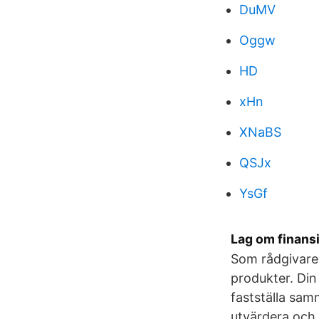
DuMV
Oggw
HD
xHn
XNaBS
QSJx
YsGf
Lag om finansi
Som rådgivare f
produkter. Din 
fastställa sam
utvärdera och 