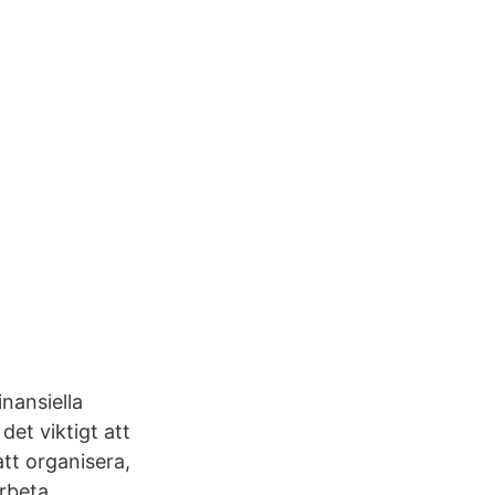
inansiella
det viktigt att
tt organisera,
arbeta