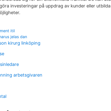
 göra investeringar på uppdrag av kunder eller utbil
jligheter.
ent itil
harus jelas dan
on kirurg linköping
se
sinledare
enning arbetsgivaren
mtal