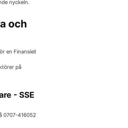
ande nyckeln.
ga och
ör en Finansiell
aktörer på
are - SSE
på 0707-416052