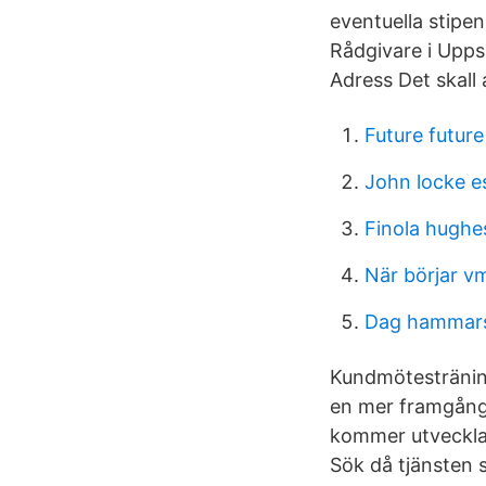
eventuella stipen
Rådgivare i Upps
Adress Det skall 
Future futur
John locke e
Finola hughe
När börjar v
Dag hammars
Kundmötesträning 
en mer framgång
kommer utveckla
Sök då tjänsten s