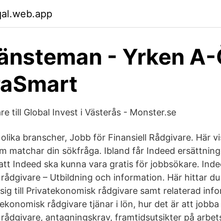
qal.web.app
änsteman - Yrken A-
raSmart
re till Global Invest i Västerås - Monster.se
olika branscher, Jobb för Finansiell Rådgivare. Här v
 matchar din sökfråga. Ibland får Indeed ersättning
 att Indeed ska kunna vara gratis för jobbsökare. Ind
rådgivare – Utbildning och information. Här hittar d
sig till Privatekonomisk rådgivare samt relaterad in
ekonomisk rådgivare tjänar i lön, hur det är att jobb
rådgivare, antagningskrav, framtidsutsikter på arbe