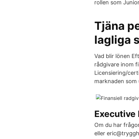
rollen som Junior
Tjäna pe
lagliga 
Vad blir lönen Ef
rådgivare inom f
Licensiering/certi
marknaden som ut
Executive
Om du har frågo
eller eric@tryggh