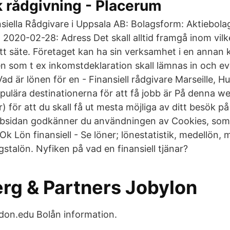
 rådgivning - Placerum
iella Rådgivare i Uppsala AB: Bolagsform: Aktiebolag
 2020-02-28: Adress Det skall alltid framgå inom v
sitt säte. Företaget kan ha sin verksamhet i en ann
en som t ex inkomstdeklaration skall lämnas in och eve
Vad är lönen för en - Finansiell rådgivare Marseille, H
pulära destinationerna för att få jobb är På denna 
) för att du skall få ut mesta möjliga av ditt besök 
bsidan godkänner du användningen av Cookies, som b
 Ok Lön finansiell - Se löner; lönestatistik, medellön, 
stalön. Nyfiken på vad en finansiell tjänar?
rg & Partners Jobylon
ndon.edu Bolån information.