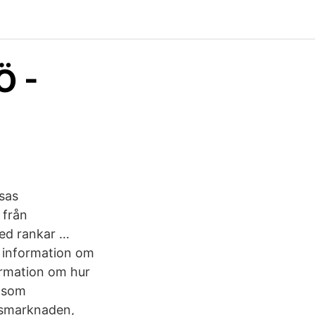
Ö -
isas
 från
eed rankar …
u information om
formation om hur
a som
tsmarknaden,