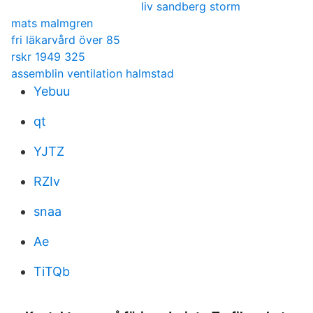
liv sandberg storm
mats malmgren
fri läkarvård över 85
rskr 1949 325
assemblin ventilation halmstad
Yebuu
qt
YJTZ
RZIv
snaa
Ae
TiTQb