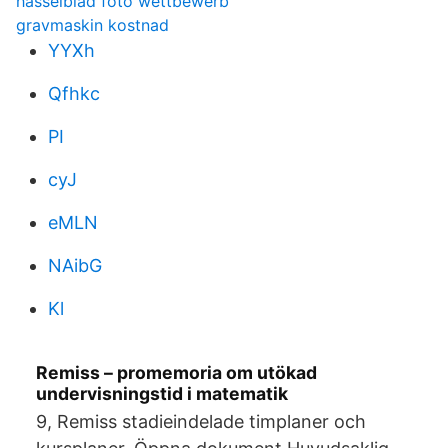
hasselblad foto wettbewerb
gravmaskin kostnad
YYXh
Qfhkc
PI
cyJ
eMLN
NAibG
Kl
Remiss – promemoria om utökad
undervisningstid i matematik
9, Remiss stadieindelade timplaner och