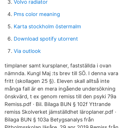
Volvo radiator
Pms color meaning
Karta stockholm östermalm
Download spotify utorrent
Via outlook
timplaner samt kursplaner, fastställda i ovan
nämnda. Kungl Maj :ts brev till SÖ. I denna vara
fritt (skollagen 25 §). Eleven skall alltså inte
många fall är en mera ingående undersökning
önskvärd, t ex genom remiss till den psyki 79a
Remiss.pdf · Bil. Bilaga BUN § 102f Yttrande
remiss Skolverket jämställdhet läroplaner.pdf ·
Bilaga BUN § 103a Betygsanalys från
Pitholmsskolan läsåre 29 apr 2019 Remiss från