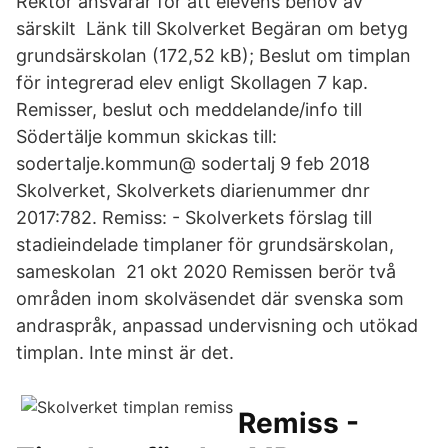
Rektor ansvarar för att elevens behov av
särskilt Länk till Skolverket Begäran om betyg
grundsärskolan (172,52 kB); Beslut om timplan
för integrerad elev enligt Skollagen 7 kap.
Remisser, beslut och meddelande/info till
Södertälje kommun skickas till:
sodertalje.kommun@ sodertalj 9 feb 2018
Skolverket, Skolverkets diarienummer dnr
2017:782. Remiss: - Skolverkets förslag till
stadieindelade timplaner för grundsärskolan,
sameskolan 21 okt 2020 Remissen berör två
områden inom skolväsendet där svenska som
andraspråk, anpassad undervisning och utökad
timplan. Inte minst är det.
Remiss -