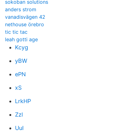
sokoban solutions
anders strom
vanadisvägen 42
nethouse örebro
tic tic tac
leah gotti age
Kcyg
yBW
ePN
xS
LrkHP
Zzl
UuI