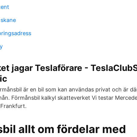
cent
 skane
oringsadress
y
et jagar Teslaförare - TeslaClu
ic
rmånsbil är en bil som kan användas privat och är dä
rmån. Förmånsbil kalkyl skatteverket Vi testar Merce
 Frankfurt.
il allt om fördelar med