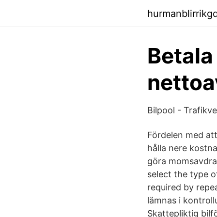
hurmanblirrikg
Betala 
nettoa
Bilpool - Trafikv
Fördelen med att 
hålla nere kostna
göra momsavdrag f
select the type 
required by repe
lämnas i kontroll
Skattepliktig bi