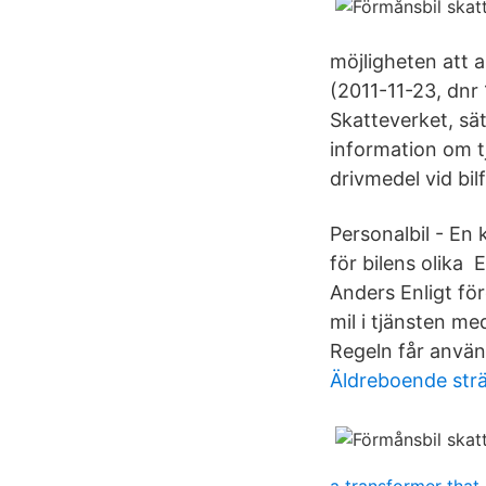
möjligheten att 
(2011-11-23, dnr 
Skatteverket, sä
information om tj
drivmedel vid bi
Personalbil - En 
för bilens olika
Anders Enligt fö
mil i tjänsten me
Regeln får använd
Äldreboende strä