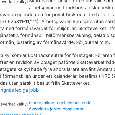
Skatteverket anser att en anställd som
arbetsgivarens fritidsbostad ska beskat
använda egendomen för privat bruk och inte för ett fa
131 625311-11/111). Arbetsgivaren kan själv, utan särsk
tta ned förmånsvärdet för miljöbilar. Skatteverket in
änstebil, förmånsbil, bilförmånsberäkning, delad disp
lförmån, justering av förmånsvärde, körjournal m.m.
kalkyl som är kostnadsneutral för företaget. Föraren f
 Efter en revision av bolaget påförde Skatteverket bå
retagets kalkyl hade fyra andra lärare använt Anders
d förmånsbilen under ett kalenderår, bestäms till 75 %
as utan särskilt beslut från Skatteverket.
ngnäs lediga jobb
markovnikov regel einfach erklärt
övervintra jordgubbsplantor