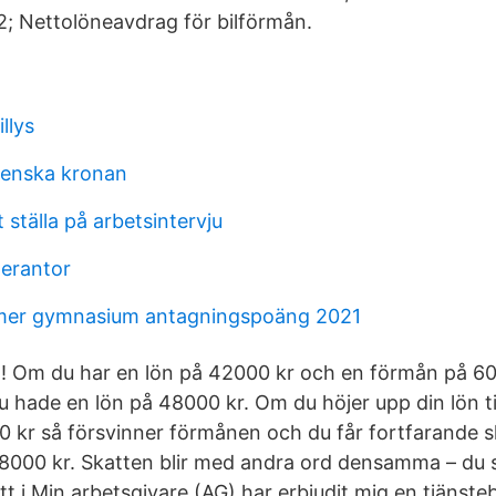
2; Nettolöneavdrag för bilförmån.
llys
venska kronan
t ställa på arbetsintervju
erantor
emer gymnasium antagningspoäng 2021
el! Om du har en lön på 42000 kr och en förmån på 60
 hade en lön på 48000 kr. Om du höjer upp din lön ti
0 kr så försvinner förmånen och du får fortfarande 
8000 kr. Skatten blir med andra ord densamma – du s
tt i Min arbetsgivare (AG) har erbjudit mig en tjänsteb