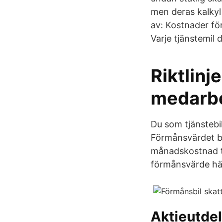
men deras kalkyl 
av: Kostnader för
Varje tjänstemil 
Riktlinj
medarb
Du som tjänstebi
Förmånsvärdet be
månadskostnad til
förmånsvärde hä
Aktieutdel