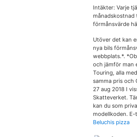
Intäkter: Varje t
månadskostnad til
förmånsvärde hä
Utöver det kan en
nya bils förmåns
webbplats.*. *Ob
och jämför man 
Touring, alla me
samma pris och G
27 aug 2018 I vi
Skatteverket. Tä
kan du som priva
modellkoden. E-t
Beluchis pizza