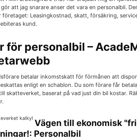
gör att jag snarare anser det vara en personalbil. Der
 företaget: Leasingkostnad, skatt, försäkring, service
debiteras kund.
er för personalbil – Acade
etarwebb
lsförare betalar inkomstskatt för förmånen att dispon
skattas enligt en schablon. Du som förare får betala
l skatteverket, baserat på vad just din bil kostar. Rä
r.
Vägen till ekonomisk "fri
ningar!: Personalbil