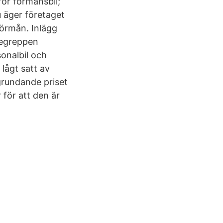
för förmånsbil;
 äger företaget
förmån. Inlägg
begreppen
rsonalbil och
lågt satt av
grundande priset
 för att den är