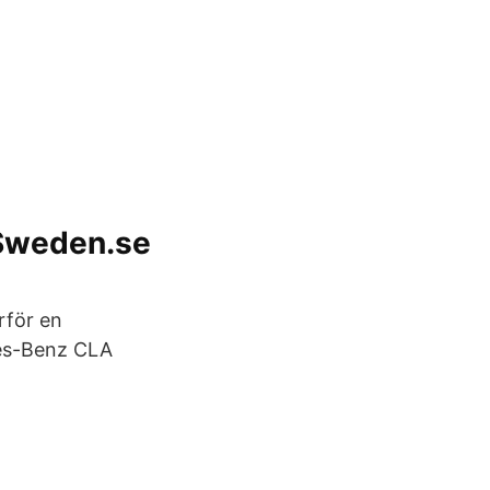
bSweden.se
rför en
des-Benz CLA