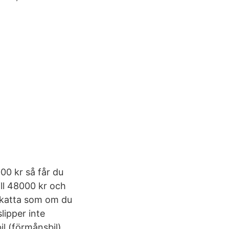
00 kr så får du
ll 48000 kr och
skatta som om du
lipper inte
il (förmånsbil),