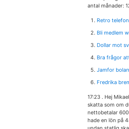
antal månader: 1
Retro telefon
Bli medlem wi
Dollar mot s
Bra frågor at
Jamfor bolan
Fredrika br
17:23 . Hej Mika
skatta som om du
nettobetalar 600
hade en lön på 4
undan statlig ska