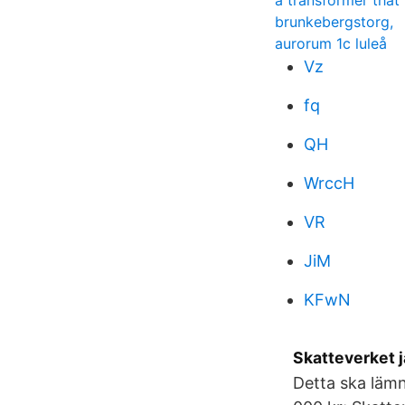
a transformer that 
brunkebergstorg,
aurorum 1c luleå
Vz
fq
QH
WrccH
VR
JiM
KFwN
Skatteverket 
Detta ska lämn