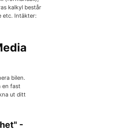
as kalkyl består
 etc. Intäkter:
Media
era bilen.
 en fast
kna ut ditt
het" -