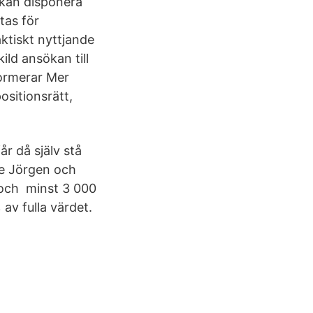
 kan disponera
tas för
ktiskt nyttjande
ild ansökan till
formerar Mer
ositionsrätt,
år då själv stå
de Jörgen och
 och minst 3 000
 av fulla värdet.