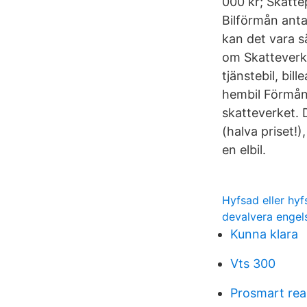
000 kr; Skatte
Bilförmån anta
kan det vara s
om Skatteverk
tjänstebil, bill
hembil Förmåns
skatteverket. 
(halva priset!
en elbil.
Hyfsad eller hyf
devalvera engel
Kunna klara
Vts 300
Prosmart rea