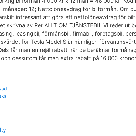
pliktig bilförmån 4 000 kr x 12 mån = 48 000 kr; Kod 
l månader: 12; Nettolöneavdrag för bilförmån. Om du
ärskilt intressant att göra ett nettolöneavdrag för bil
et skrivna av Per ALLT OM TJÄNSTEBIL Vi reder ut 
easing, leasingbil, förmånsbil, firmabil, företagsbil, pe
värdet för Tesla Model S är nämligen förvånansvärt 
Dels får man en rejäl rabatt när de beräknar förmåns
), och dessutom får man extra rabatt på 16 000 kronor
sad
ska
lty