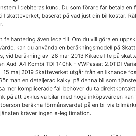
jänstemil debiteras kund. Du som förare får betala en 
l skatteverket, baserat på vad just din bil kostar. Rä
r.
 felhantering även leda till Om du vill göra en uppsk
värde, kan du använda en beräkningsmodell på Skatt
s, vid beräkning av 28 mar 2013 Kikade lite på skatte
en Audi A4 Kombi TDI 140hk - VWPassat 2.0TDI Var
d 15 maj 2019 Skatteverket utgår från en liknande fos
ör man en detaljerad kalkyl på denna bil som tjänst
ssa mer komplicerade fall behöver du ta direktkontak
nk på att exklusiva bilar med höga inköpsvärden kan
tperson beräkna förmånsvärdet på en bil via bilmärke
jänsten kräver ingen e-legitimation.