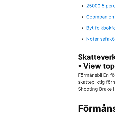
25000 5 per
Coompanion
Byt folkbokf
Noter sefakö
Skatteverk
• View top
Förmånsbil En fö
skattepliktig fö
Shooting Brake i
Förmånsb