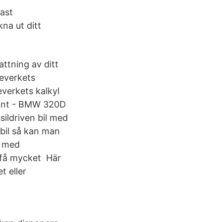
fast
kna ut ditt
attning av ditt
everkets
verkets kalkyl
iant - BMW 320D
sildriven bil med
ebil så kan man
t med
 få mycket Här
t eller