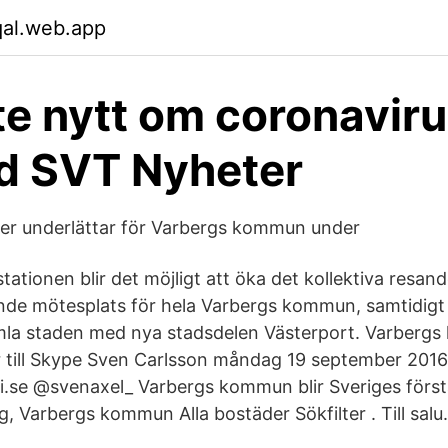
qal.web.app
e nytt om coronaviru
d SVT Nyheter
er underlättar för Varbergs kommun under
tionen blir det möjligt att öka det kollektiva resand
ande mötesplats för hela Varbergs kommun, samtidig
a staden med nya stadsdelen Västerport. Varberg
r till Skype Sven Carlsson måndag 19 september 2016 
.se @svenaxel_ Varbergs kommun blir Sveriges första
rg, Varbergs kommun Alla bostäder Sökfilter . Till salu.