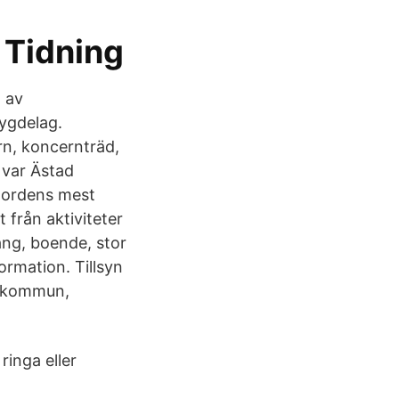
 Tidning
l av
ygdelag.
n, koncernträd,
var Ästad
 Nordens mest
t från aktiviteter
ang, boende, stor
rmation. Tillsyn
s kommun,
inga eller