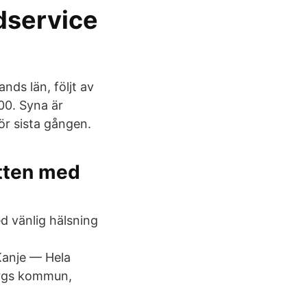
dservice
ds län, följt av
00. Syna är
ör sista gången.
tten med
 vänlig hälsning
Kanje — Hela
bergs kommun,