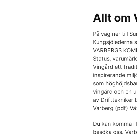
Allt om
På väg ner till S
Kungsjölederna 
VARBERGS KOMMUN
Status, varumär
Vingård ett trad
inspirerande milj
som höghöjdsbana
vingård och en u
av Driftteknike
Varberg (pdf) Vä
Du kan komma i k
besöka oss. Var