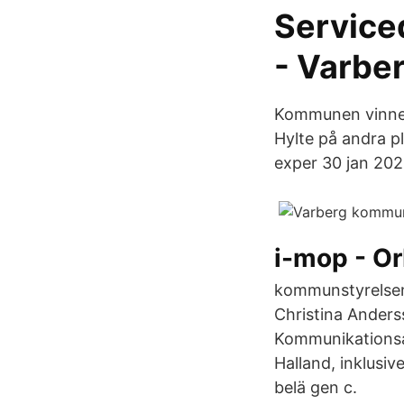
Service
- Varbe
Kommunen vinner 
Hylte på andra p
exper 30 jan 202
i-mop - O
kommunstyrelsen
Christina Ander
Kommunikationsa
Halland, inklusi
belä gen c.