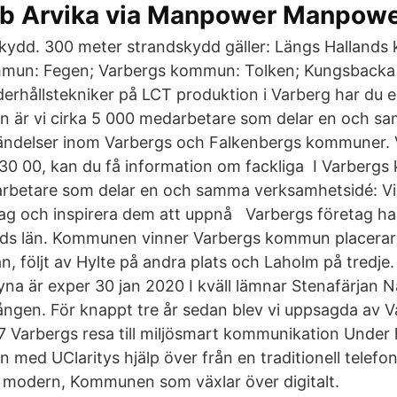
bb Arvika via Manpower Manpow
kydd. 300 meter strandskydd gäller: Längs Hallands 
mmun: Fegen; Varbergs kommun: Tolken; Kungsbac
rhållstekniker på LCT produktion i Varberg har du en
 är vi cirka 5 000 medarbetare som delar en och s
ndelser inom Varbergs och Falkenbergs kommuner. Vi
 30 00, kan du få information om fackliga I Varbergs
rbetare som delar en och samma verksamhetsidé: Vi
ag och inspirera dem att uppnå Varbergs företag ha
lands län. Kommunen vinner Varbergs kommun placerar 
län, följt av Hylte på andra plats och Laholm på tredje
na är exper 30 jan 2020 I kväll lämnar Stenafärjan N
ången. För knappt tre år sedan blev vi uppsagda av
7 Varbergs resa till miljösmart kommunikation Under
med UClaritys hjälp över från en traditionell telefo
en modern, Kommunen som växlar över digitalt.