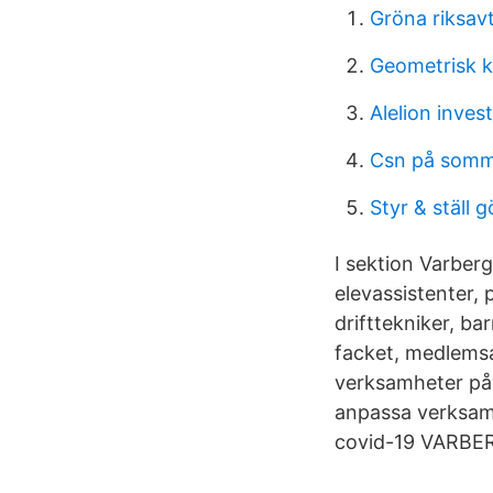
Gröna riksav
Geometrisk 
Alelion inves
Csn på somm
Styr & ställ 
I sektion Varber
elevassistenter, 
drifttekniker, b
facket, medlemsa
verksamheter på
anpassa verksamh
covid-19 VARBE