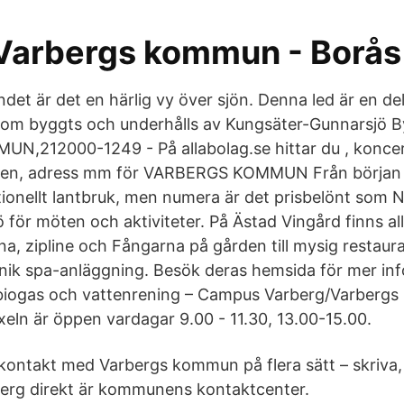
 Varbergs kommun - Borås
undet är det en härlig vy över sjön. Denna led är en de
som byggts och underhålls av Kungsäter-Gunnarsjö B
,212000-1249 - På allabolag.se hittar du , koncer
ken, adress mm för VARBERGS KOMMUN Från början 
itionellt lantbruk, men numera är det prisbelönt som
ö för möten och aktiviteter. På Ästad Vingård finns all
, zipline och Fångarna på gården till mysig restaur
nik spa-anläggning. Besök deras hemsida för mer info
r biogas och vattenrening – Campus Varberg/Varberg
xeln är öppen vardagar 9.00 - 11.30, 13.00-15.00.
ontakt med Varbergs kommun på flera sätt – skriva, r
berg direkt är kommunens kontaktcenter.