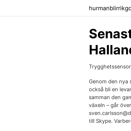
hurmanblirrikg
Senast
Hallan
Trygghetssensor
Genom den nya sta
också bli en lev
samman den gaml
växeln – går öve
sven.carlsson@di
till Skype. Varbe