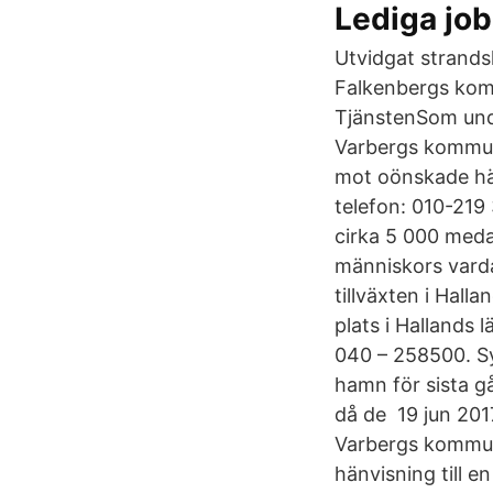
Lediga jo
Utvidgat strands
Falkenbergs ko
TjänstenSom unde
Varbergs kommun
mot oönskade hä
telefon: 010-219
cirka 5 000 meda
människors vard
tillväxten i Hal
plats i Hallands 
040 – 258500. Sy
hamn för sista g
då de 19 jun 201
Varbergs kommun 
hänvisning till 