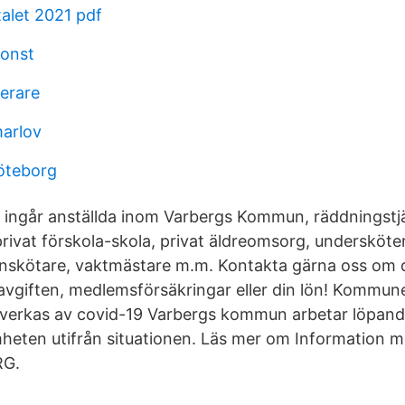
talet 2021 pdf
konst
terare
arlov
göteborg
g ingår anställda inom Varbergs Kommun, räddningstjä
privat förskola-skola, privat äldreomsorg, undersköte
arnskötare, vaktmästare m.m. Kontakta gärna oss om 
vgiften, medlemsförsäkringar eller din lön! Kommun
verkas av covid-19 Varbergs kommun arbetar löpand
eten utifrån situationen. Läs mer om Information m
RG.