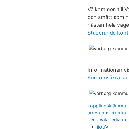
Välkommen till V
och smått som h
nästan hela väge
Studerande konto
Informationen vi
Konto osäkra ku
kopplingsklämma b
arriva bus croatia
oecd wikipedia in h
ijouV