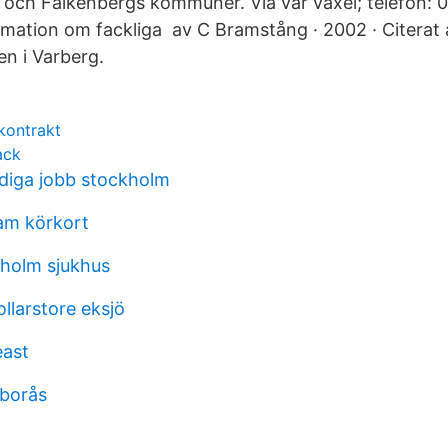
och Falkenbergs kommuner. Via vår växel; telefon: 
rmation om fackliga av C Bramstång · 2002 · Citerat
en i Varberg.
kontrakt
ack
ediga jobb stockholm
am körkort
holm sjukhus
llarstore eksjö
east
 borås