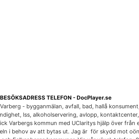
BESÖKSADRESS TELEFON - DocPlayer.se
arberg - bygganmälan, avfall, bad, hallå konsument,
ndighet, lss, alkoholservering, avlopp, kontaktcente
gick Varbergs kommun med UClaritys hjälp över från
ln i behov av att bytas ut. Jag är för skydd mot oö