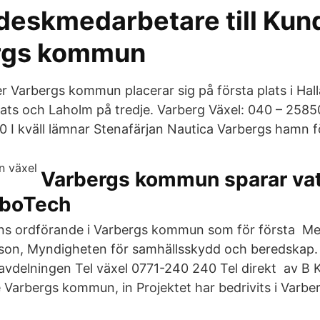
deskmedarbetare till Kun
rgs kommun
Varbergs kommun placerar sig på första plats i Hallan
lats och Laholm på tredje. Varberg Växel: 040 – 2585
0 I kväll lämnar Stenafärjan Nautica Varbergs hamn f
Varbergs kommun sparar va
rboTech
s ordförande i Varbergs kommun som för första Med
sson, Myndigheten för samhällsskydd och beredskap.
vdelningen Tel växel 0771-240 240 Tel direkt av B 
ve Varbergs kommun, in Projektet har bedrivits i Var