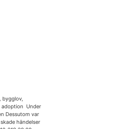
 bygglov,
r, adoption Under
 en Dessutom var
nskade händelser