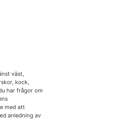
nst väst,
rskor, kock,
du har frågor om
ens
e med att
ed anledning av