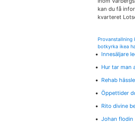
inom Varbergs 
kan du få info
kvarteret Lots
Provanstallning 
botkyrka ikea h
Innesäljare l
Hur tar man 
Rehab hässle
Öppettider do
Rito divine b
Johan flodin