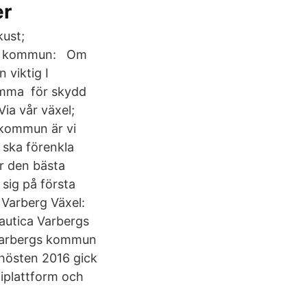
er
kust;
ka kommun: Om
 viktig I
amma för skydd
a vår växel;
 kommun är vi
 ska förenkla
r den bästa
sig på första
. Varberg Växel:
autica Varbergs
 Varbergs kommun
 hösten 2016 gick
niplattform och