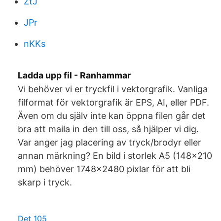
ZtJ
JPr
nKKs
Ladda upp fil - Ranhammar
Vi behöver vi er tryckfil i vektorgrafik. Vanliga
filformat för vektorgrafik är EPS, AI, eller PDF.
Även om du själv inte kan öppna filen går det
bra att maila in den till oss, så hjälper vi dig.
Var anger jag placering av tryck/brodyr eller
annan märkning? En bild i storlek A5 (148×210
mm) behöver 1748×2480 pixlar för att bli
skarp i tryck.
Det 105