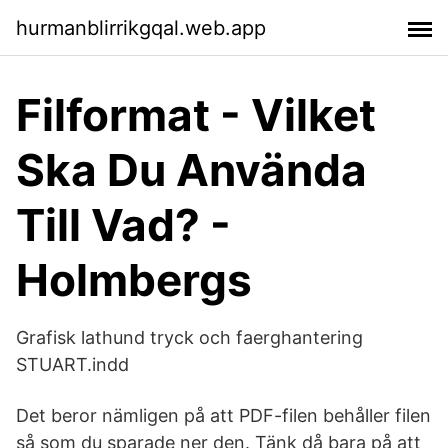
hurmanblirrikgqal.web.app
Filformat - Vilket
Ska Du Använda
Till Vad? -
Holmbergs
Grafisk lathund tryck och faerghantering
STUART.indd
Det beror nämligen på att PDF-filen behåller filen
så som du sparade ner den. Tänk då bara på att