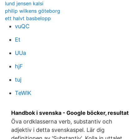
lund jensen kalsi
philip wilkens göteborg
ett halvt basbelopp
vuQC
Et
UUa
hjF
tuj
TeWlK
Handbok i svenska - Google böcker, resultat
Öva ordklasserna verb, substantiv och
adjektiv i detta svenskaspel. Lär dig
definitionen av 'Substantiv'. Kolla in uttalet,